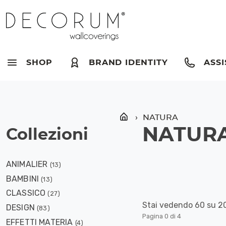
Skip
»
NATURA
to
content
SHOP
BRAND IDENTITY
ASSI
NATURA
NATUR
Collezioni
ANIMALIER
(13)
BAMBINI
(13)
CLASSICO
(27)
Stai vedendo 60 su 20
DESIGN
(83)
Pagina 0 di 4
EFFETTI MATERIA
(4)