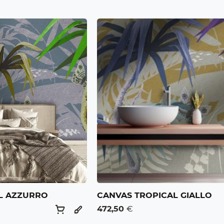
L AZZURRO
CANVAS TROPICAL GIALLO
472,50
€