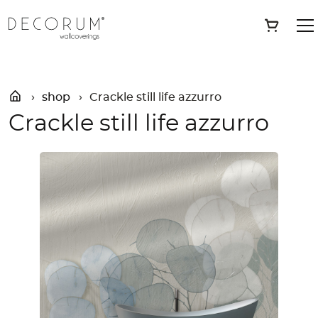
Skip
»
Shop
»
Crackle still life azzurro
Save
to
content
shop
Crackle still life azzurro
Crackle still life azzurro