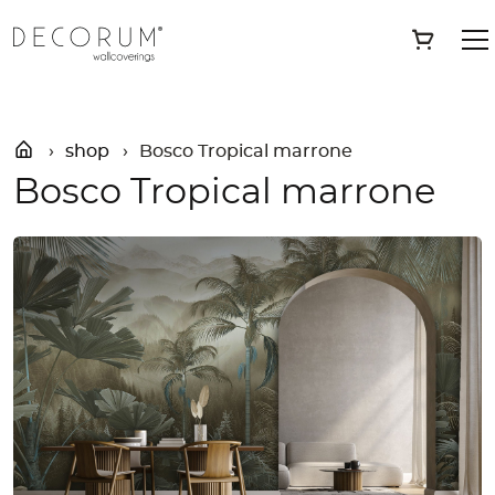
Skip
»
Shop
»
Bosco Tropical marrone
Save
to
content
shop
Bosco Tropical marrone
Bosco Tropical marrone