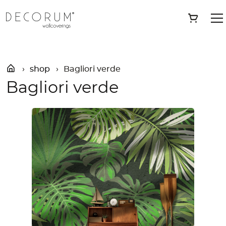
Skip
»
Shop
»
Bagliori verde
Save
to
content
shop
Bagliori verde
Bagliori verde