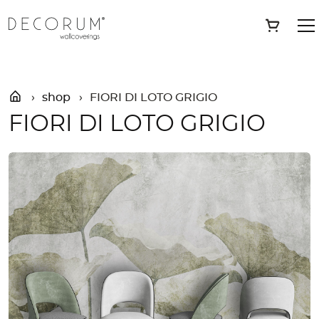
Skip
»
Shop
»
FIORI DI LOTO GRIGIO
Save
to
content
shop
FIORI DI LOTO GRIGIO
FIORI DI LOTO GRIGIO