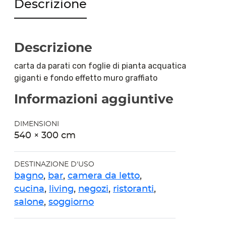
Descrizione
Descrizione
carta da parati con foglie di pianta acquatica
giganti e fondo effetto muro graffiato
Informazioni aggiuntive
DIMENSIONI
540 × 300 cm
DESTINAZIONE D'USO
bagno
,
bar
,
camera da letto
,
cucina
,
living
,
negozi
,
ristoranti
,
salone
,
soggiorno