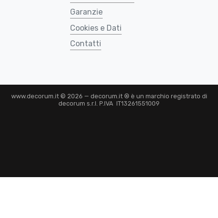
Garanzie
Cookies e Dati
Contatti
www.decorum.it © 2026 — decorum.it ® è un marchio registrato di
decorum s.r.l. P.IVA IT13261551009