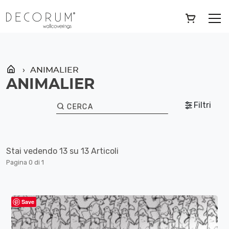
Skip
»
ANIMALIER
to
content
ANIMALIER
ANIMALIER
Filtri
CERCA
Stai vedendo 13 su 13 Articoli
Pagina 0 di 1
Save