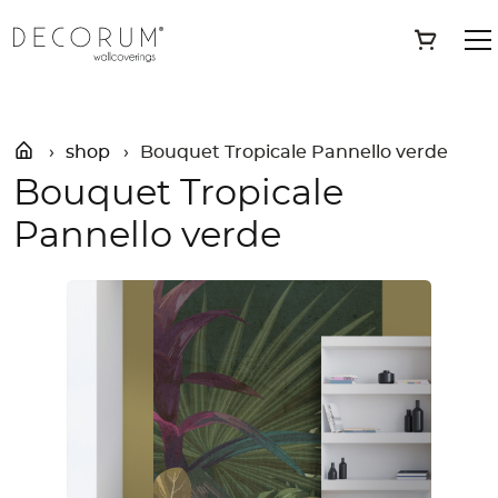
Skip
»
Shop
»
Bouquet Tropicale Pannello verde
Save
to
content
shop
Bouquet Tropicale Pannello verde
Bouquet Tropicale
Pannello verde