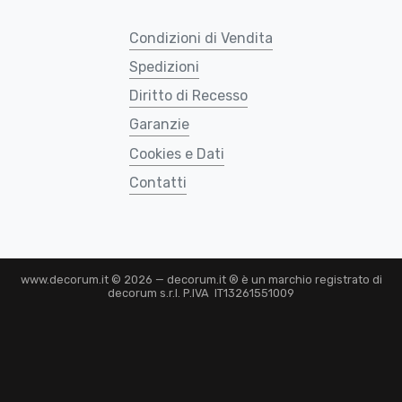
Condizioni di Vendita
Spedizioni
Diritto di Recesso
Garanzie
Cookies e Dati
Contatti
www.decorum.it © 2026 — decorum.it ® è un marchio registrato di
decorum s.r.l. P.IVA IT13261551009