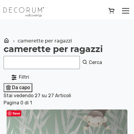
Skip
»
camerette per ragazzi
to
content
camerette per ragazzi
camerette per ragazzi
Cerca
Filtri
Da capo
Stai vedendo 27 su 27 Articoli
Pagina 0 di 1
Save