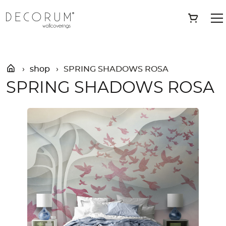
Skip
»
Shop
»
SPRING SHADOWS ROSA
Save
to
content
shop
SPRING SHADOWS ROSA
SPRING SHADOWS ROSA