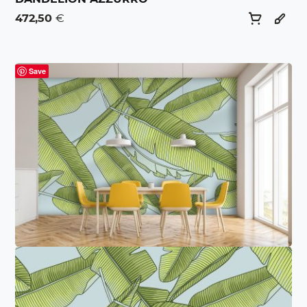
472,50
€
Save