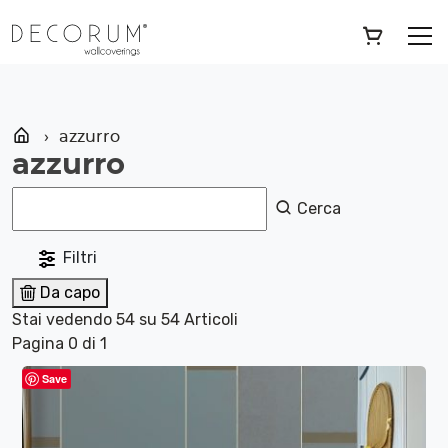
Skip
»
azzurro
to
content
azzurro
azzurro
Cerca
Filtri
Da capo
Stai vedendo 54 su 54 Articoli
Pagina 0 di 1
Save