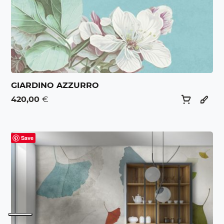
GIARDINO AZZURRO
420,00
€
Save