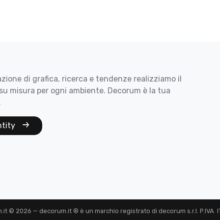
zione di grafica, ricerca e tendenze realizziamo il
su misura per ogni ambiente. Decorum è la tua
.
ntity
t © 2026 — decorum.it ® è un marchio registrato di decorum s.r.l. P.IVA