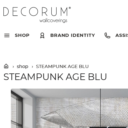
Skip
»
Shop
»
STEAMPUNK AGE BLU
to
content
SHOP
BRAND IDENTITY
ASSI
shop
STEAMPUNK AGE BLU
STEAMPUNK AGE BLU