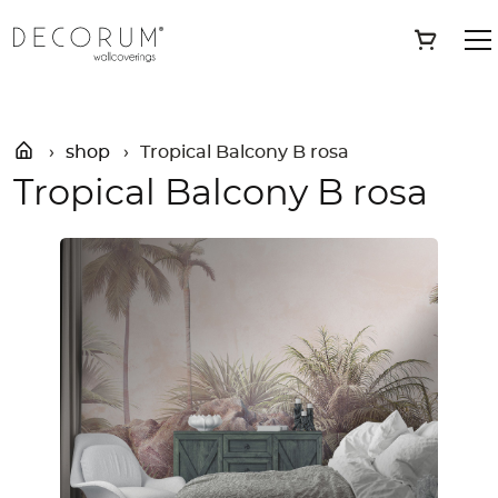
Skip
»
Shop
»
Tropical Balcony B rosa
Save
to
content
shop
Tropical Balcony B rosa
Tropical Balcony B rosa