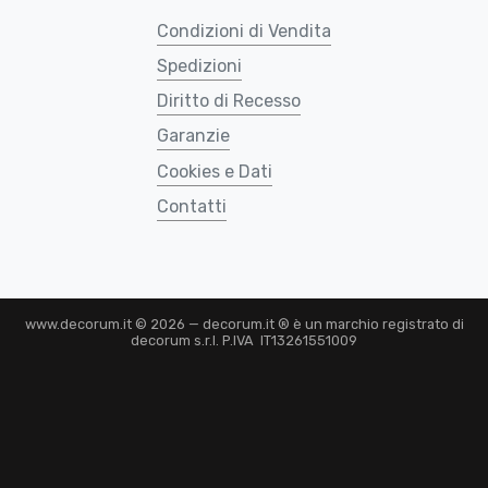
Condizioni di Vendita
Spedizioni
Diritto di Recesso
Garanzie
Cookies e Dati
Contatti
www.decorum.it © 2026 — decorum.it ® è un marchio registrato di
decorum s.r.l. P.IVA IT13261551009