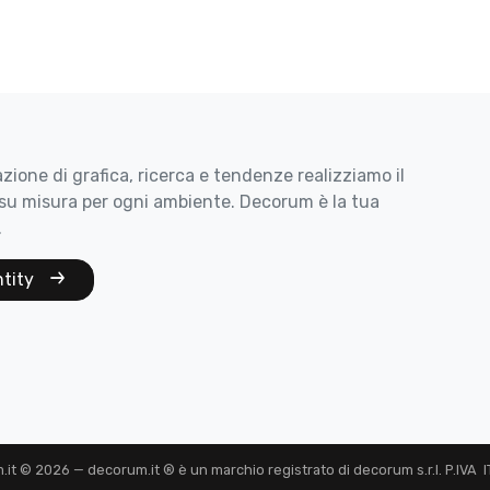
zione di grafica, ricerca e tendenze realizziamo il
su misura per ogni ambiente. Decorum è la tua
.
ntity
t © 2026 — decorum.it ® è un marchio registrato di decorum s.r.l. P.IVA