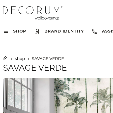
Skip
»
Shop
»
SAVAGE VERDE
to
content
SHOP
BRAND IDENTITY
ASSI
shop
SAVAGE VERDE
SAVAGE VERDE