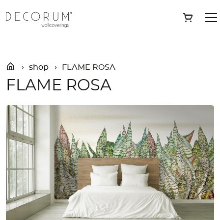
Skip
»
Shop
»
FLAME ROSA
Save
to
content
shop
FLAME ROSA
FLAME ROSA