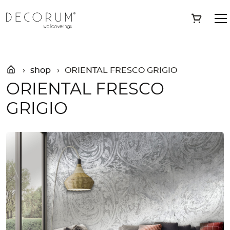
Skip
»
Shop
»
ORIENTAL FRESCO GRIGIO
Save
to
content
shop
ORIENTAL FRESCO GRIGIO
ORIENTAL FRESCO
GRIGIO